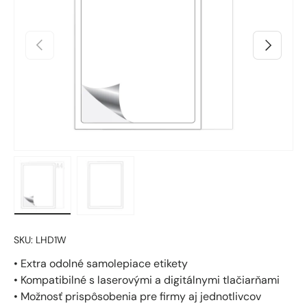
Predchádzajúci
Ďalšie
Načítanie obrázka 1 v zobrazení galérie
Načítanie obrázka 2 v zobrazení galérie
SKU:
LHD1W
• Extra odolné samolepiace etikety
• Kompatibilné s laserovými a digitálnymi tlačiarňami
• Možnosť prispôsobenia pre firmy aj jednotlivcov