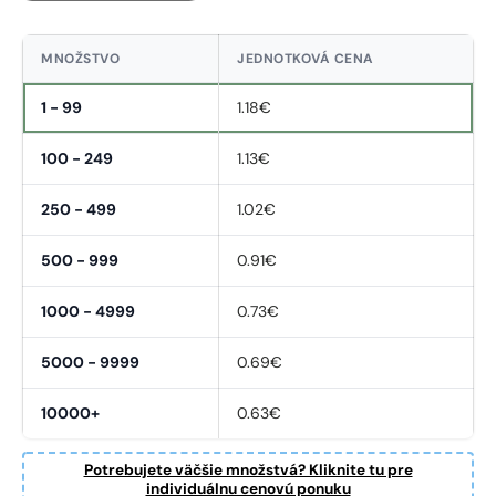
MNOŽSTVO
JEDNOTKOVÁ CENA
1 - 99
1.18€
100 - 249
1.13€
250 - 499
1.02€
500 - 999
0.91€
Fornavn
*
1000 - 4999
0.73€
5000 - 9999
0.69€
Etternavn
*
10000+
0.63€
E-post
*
Potrebujete väčšie množstvá? Kliknite tu pre
individuálnu cenovú ponuku