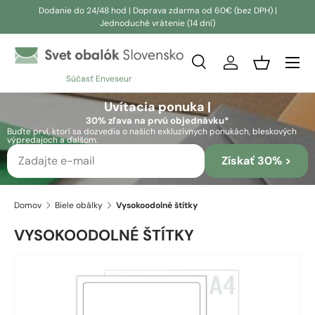
Dodanie do 24/48 hod | Doprava zdarma od 60€ (bez DPH) |
Jednoduché vrátenie (14 dní)
Prejsť na obsah
Vyhľadávanie
Prihlásiť sa
Košík
Súčasť Enveseur
Vyhľadávanie
Vyhľadávanie
Uvítacia ponuka |
30% zľava na prvú objednávku*
Buďte prví, ktorí sa dozvedia o našich exkluzívnych ponukách, bleskových
výpredajoch a ďalšom.
Získať 30% >
Domov
Biele obálky
Vysokoodolné štítky
VYSOKOODOLNÉ ŠTÍTKY
Prejsť na informácie o produkte