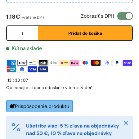
Bežná cena
Telefon
Zobraziť s DPH
1.18€
vrátane DPH
Množstvo
Pridať do košíka
Postnummer
*
163 na sklade
Antall
*
13
:
33
:
07
Objednajte si do
na odoslanie v ten istý deň
Kommentarer
Prispôsobenie produktu
Zatvori
Ušetrite viac: 5 % zľava na objednávky
nad 50 €, 10 % zľava na objednávky