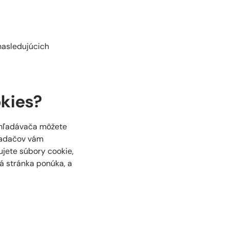
 nasledujúcich
kies?
rehľadávača môžete
liadačov vám
ujete súbory cookie,
á stránka ponúka, a