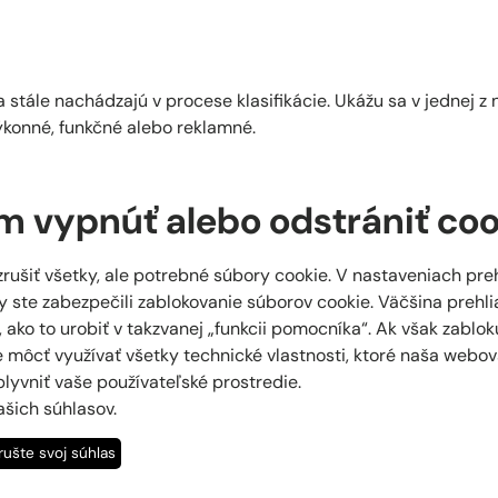
á
 stále nachádzajú v procese klasifikácie. Ukážu sa v jednej z
výkonné, funkčné alebo reklamné.
 vypnúť alebo odstrániť coo
rušiť všetky, ale potrebné súbory cookie. V nastaveniach p
y ste zabezpečili zablokovanie súborov cookie. Väčšina preh
 ako to urobiť v takzvanej „funkcii pomocníka“. Ak však zablok
 môcť využívať všetky technické vlastnosti, ktoré naša webov
lyvniť vaše používateľské prostredie.
ašich súhlasov.
rušte svoj súhlas