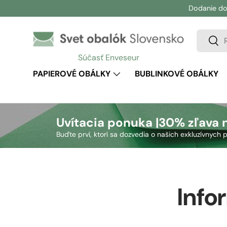
Dodanie do
Prejsť na obsah
Vyhľadá
Vyhľ
Súčasť Enveseur
PAPIEROVÉ OBÁLKY
BUBLINKOVÉ OBÁLKY
Uvítacia ponuka |
30% zľava 
Buďte prví, ktorí sa dozvedia o našich exkluzívnyc
Info