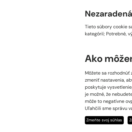
Nezaraden
Tieto súbory cookie sa
kategórií; Potrebné, 
Ako môžem
Môžete sa rozhodnúť z
zmeniť nastavenia, ab
poskytuje vysvetlenie,
je možné, že nebudete
môže to negatívne ovp
Uľahčili sme správu v
Zmeňte svoj súhlas
Z