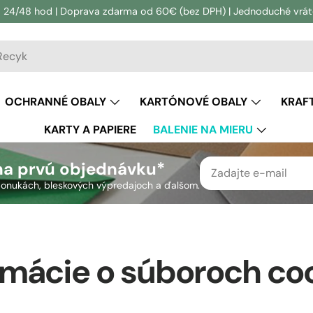
 24/48 hod | Doprava zdarma od 60€ (bez DPH) | Jednoduché vráten
vanie
adávanie
OCHRANNÉ OBALY
KARTÓNOVÉ OBALY
KRAF
KARTY A PAPIERE
BALENIE NA MIERU
na prvú objednávku*
h ponukách, bleskových výpredajoch a ďalšom.
rmácie o súboroch co