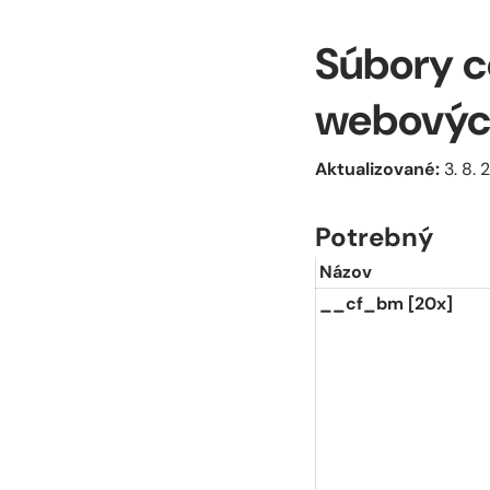
Súbory c
webovýc
Aktualizované:
3. 8. 
Potrebný
Názov
__cf_bm [20x]