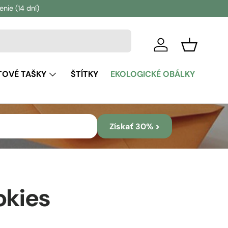
ie (14 dní)
Prihlásiť sa
Košík
TOVÉ TAŠKY
ŠTÍTKY
EKOLOGICKÉ OBÁLKY
Získať 30% >
okies