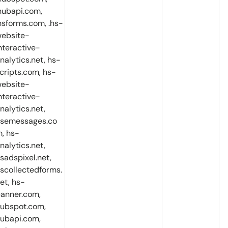
hubapi.com,
hsforms.com, .hs-
ebsite-
nteractive-
nalytics.net, hs-
cripts.com, hs-
ebsite-
nteractive-
nalytics.net,
semessages.co
, hs-
nalytics.net,
sadspixel.net,
scollectedforms.
et, hs-
anner.com,
ubspot.com,
ubapi.com,