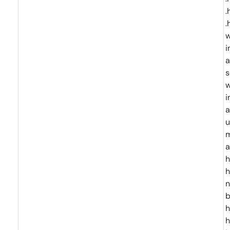
.
.
w
i
a
s
w
i
a
u
m
a
h
h
n
b
h
h