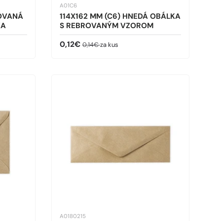
A01C6
LOVANÁ
114X162 MM (C6) HNEDÁ OBÁLKA
KA
S REBROVANÝM VZOROM
Predajná cena
Bežná cena
0,12€
0,14€
za kus
A0180215