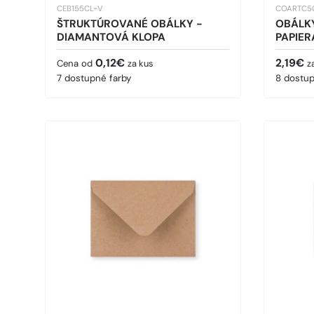
CEB155CL-V
COARTC5
ŠTRUKTÚROVANÉ OBÁLKY -
OBÁLK
DIAMANTOVÁ KLOPA
PAPIER
Bežná cena
Bežná 
0,12€
2,19€
Cena od
za kus
z
7 dostupné farby
8 dostup