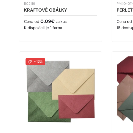
B02116
PM40-01
KRAFTOVÉ OBÁLKY
PERLE
Bežná cena
Bežná 
0,09€
Cena od
za kus
Cena od
K dispozícii je 1 farba
16 dostu
- 13%