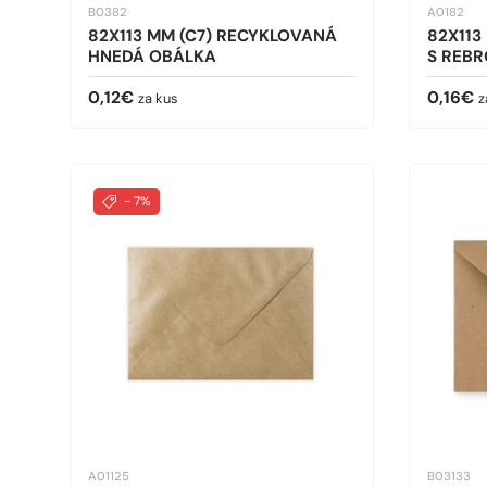
B0382
A0182
82X113 MM (C7) RECYKLOVANÁ
82X113
HNEDÁ OBÁLKA
S REB
Bežná cena
Bežná 
0,12€
0,16€
za kus
z
- 7%
A01125
B03133