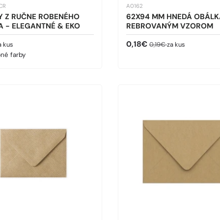
CR
A0162
Y Z RUČNE ROBENÉHO
62X94 MM HNEDÁ OBÁLK
A - ELEGANTNÉ & EKO
REBROVANÝM VZOROM
cena
Predajná cena
Bežná cena
0,18€
a kus
0,19€
za kus
né farby