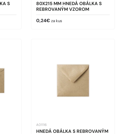
KA S
80X215 MM HNEDÁ OBÁLKA S
REBROVANÝM VZOROM
Bežná cena
0,24€
za kus
A01116
HNEDÁ OBÁLKA S REBROVANÝM