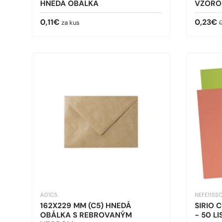
HNEDÁ OBÁLKA
VZORO
Bežná cena
Predaj
B
0,11€
0,23€
za kus
A01C5
NEFE115S
162X229 MM (C5) HNEDÁ
SIRIO 
OBÁLKA S REBROVANÝM
- 50 L