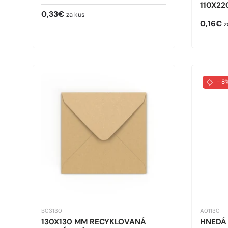
110X22
Bežná cena
0,33€
za kus
Bežná 
0,16€
z
- 8
B03130
A01130
130X130 MM RECYKLOVANÁ
HNEDÁ