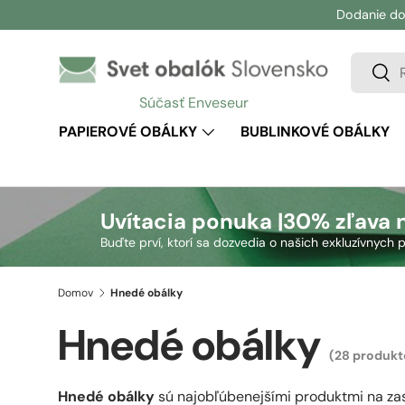
Dodanie do
Prejsť na obsah
Vyhľadá
Vyhľ
Súčasť Enveseur
PAPIEROVÉ OBÁLKY
BUBLINKOVÉ OBÁLKY
Uvítacia ponuka |
30% zľava 
Buďte prví, ktorí sa dozvedia o našich exkluzívnyc
Domov
Hnedé obálky
Hnedé obálky
(28 produkt
Hnedé obálky
sú najobľúbenejšími produktmi na zas