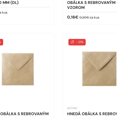
0 MM (DL)
OBÁLKA S REBROVANÝM
VZOROM
cena
a kus
Predajná cena
Bežná cena
0,16€
0,20€
za kus
%
- 21%
A01140
 OBÁLKA S REBROVANÝM
HNEDÁ OBÁLKA S REBR