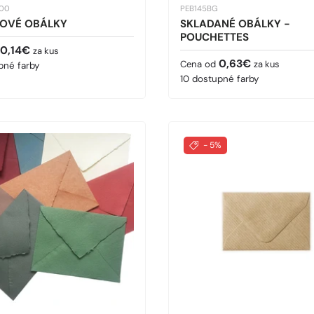
100
PEB145BG
ŤOVÉ OBÁLKY
SKLADANÉ OBÁLKY -
POUCHETTES
cena
0,14€
za kus
Bežná cena
0,63€
Cena od
za kus
pné farby
10 dostupné farby
- 5%