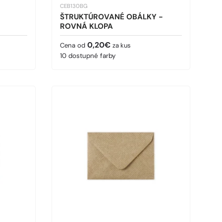
CEB130BG
ŠTRUKTÚROVANÉ OBÁLKY -
ROVNÁ KLOPA
Bežná cena
0,20€
Cena od
za kus
10 dostupné farby