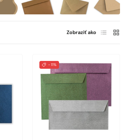
Zoznam
Sieť
Zobraziť ako
- 11%