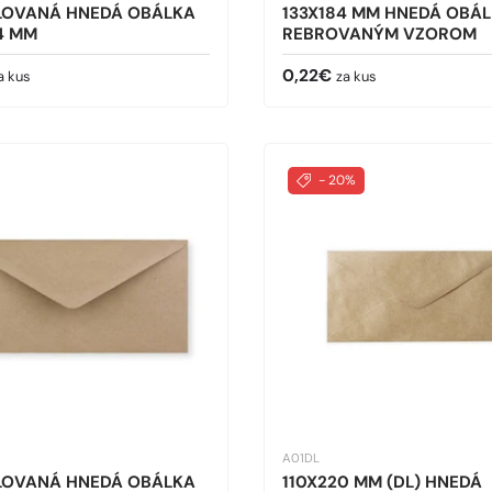
LOVANÁ HNEDÁ OBÁLKA
133X184 MM HNEDÁ OBÁL
4 MM
REBROVANÝM VZOROM
cena
Bežná cena
0,22€
a kus
za kus
- 20%
A01DL
LOVANÁ HNEDÁ OBÁLKA
110X220 MM (DL) HNEDÁ