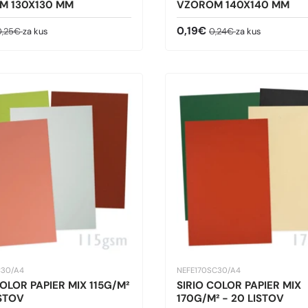
M 130X130 MM
VZOROM 140X140 MM
ná cena
ežná cena
Predajná cena
Bežná cena
0,19€
0,25€
za kus
0,24€
za kus
C30/A4
NEFE170SC30/A4
COLOR PAPIER MIX 115G/M²
SIRIO COLOR PAPIER MIX
ISTOV
170G/M² - 20 LISTOV