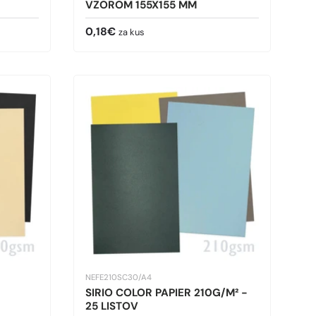
VZOROM 155X155 MM
Bežná cena
0,18€
za kus
NEFE210SC30/A4
SIRIO COLOR PAPIER 210G/M² -
25 LISTOV