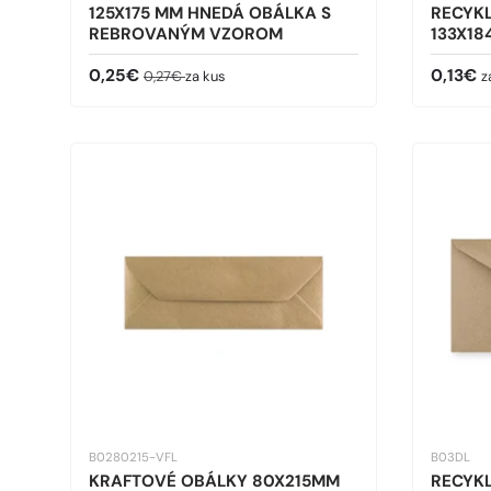
125X175 MM HNEDÁ OBÁLKA S
RECYK
REBROVANÝM VZOROM
133X18
Predajná cena
Bežná cena
Bežná 
0,25€
0,13€
0,27€
za kus
z
B0280215-VFL
B03DL
KRAFTOVÉ OBÁLKY 80X215MM
RECYK