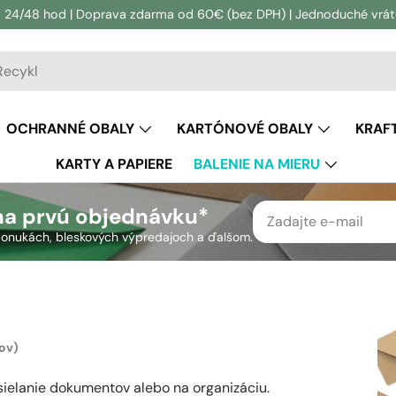
 24/48 hod | Doprava zdarma od 60€ (bez DPH) | Jednoduché vráten
vanie
adávanie
OCHRANNÉ OBALY
KARTÓNOVÉ OBALY
KRAF
KARTY A PAPIERE
BALENIE NA MIERU
na prvú objednávku*
h ponukách, bleskových výpredajoch a ďalšom.
ov)
ielanie dokumentov alebo na organizáciu.