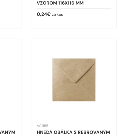
VZOROM 116X116 MM
Bežná cena
0,24€
za kus
A01155
OVANÝM
HNEDÁ OBÁLKA S REBROVANÝM