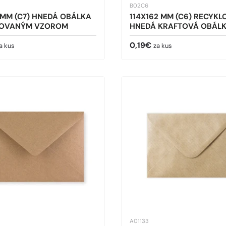
B02C6
 MM (C7) HNEDÁ OBÁLKA
114X162 MM (C6) RECYK
ROVANÝM VZOROM
HNEDÁ KRAFTOVÁ OBÁL
cena
Bežná cena
0,19€
a kus
za kus
A01133