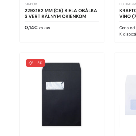
516POR
BOTBAGM
229X162 MM (C5) BIELA OBÁLKA
KRAFTO
S VERTIKÁLNYM OKIENKOM
VÍNO (7
Bežná cena
Bežná 
0,14€
za kus
Cena od
K dispozí
- 5%