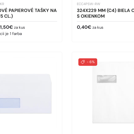
KR
ECC4PSW-RW
VÉ PAPIEROVÉ TAŠKY NA
324X229 MM (C4) BIELA
5 CL.)
S OKIENKOM
cena
Bežná cena
1,50€
0,40€
za kus
za kus
cii je 1 farba
- 6%