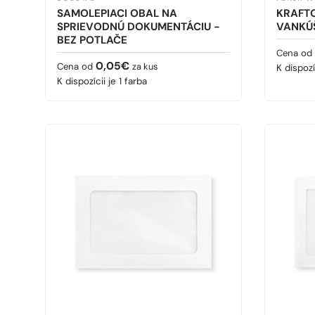
SAMOLEPIACI OBAL NA
KRAFTO
SPRIEVODNÚ DOKUMENTÁCIU -
VANKÚ
BEZ POTLAČE
Predaj
Cena od
Bežná cena
0,05€
Cena od
za kus
K dispozí
K dispozícii je 1 farba