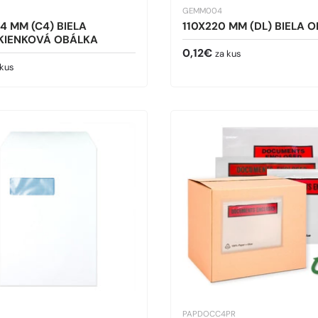
GEMM004
4 MM (C4) BIELA
110X220 MM (DL) BIELA 
KIENKOVÁ OBÁLKA
Bežná cena
0,12€
za kus
cena
 kus
PAPDOCC4PR