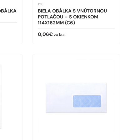
128
 OBÁLKA
BIELA OBÁLKA S VNÚTORNOU
POTLAČOU – S OKIENKOM
114X162MM (C6)
Bežná cena
0,06€
za kus