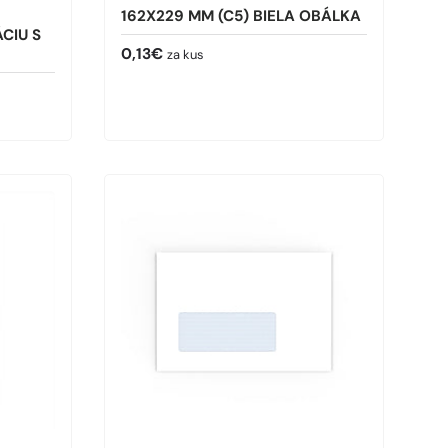
162X229 MM (C5) BIELA OBÁLKA
CIU S
Bežná cena
0,13€
za kus