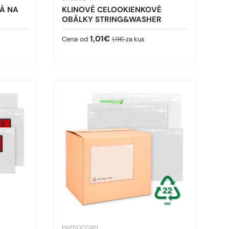
Á NA
KLINOVÉ CELOOKIENKOVÉ
OBÁLKY STRING&WASHER
Predajná cena
Bežná cena
1,01€
Cena od
1,11€
za kus
PAPDOCC4PL