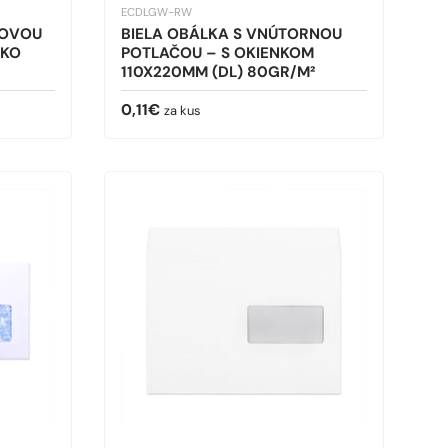
ECDLGW-RW
NOVOU
BIELA OBÁLKA S VNÚTORNOU
NKO
POTLAČOU – S OKIENKOM
110X220MM (DL) 80GR/M²
Bežná cena
0,11€
za kus