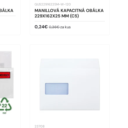
GUS22916225M-W-120
OBÁLKA
MANILLOVÁ KAPACITNÁ OBÁLKA
229X162X25 MM (C5)
Predajná cena
Bežná cena
0,24€
0,36€
za kus
23708