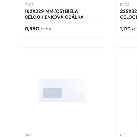
FVC5
FVC4
162X229 MM (C5) BIELA
229X32
CELOOKIENKOVÁ OBÁLKA
CELOO
Bežná cena
Bežná 
0,59€
1,11€
za kus
za
335
633