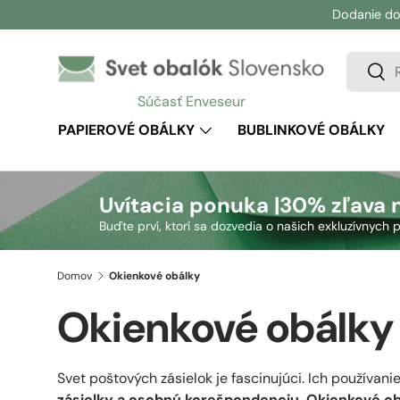
Dodanie do
Prejsť na obsah
Vyhľadá
Vyhľ
Súčasť Enveseur
PAPIEROVÉ OBÁLKY
BUBLINKOVÉ OBÁLKY
Uvítacia ponuka |
30% zľava 
Buďte prví, ktorí sa dozvedia o našich exkluzívnyc
Domov
Okienkové obálky
Okienkové obálky
Svet poštových zásielok je fascinujúci. Ich používani
zásielky a osobnú korešpondenciu.
Okienkové ob