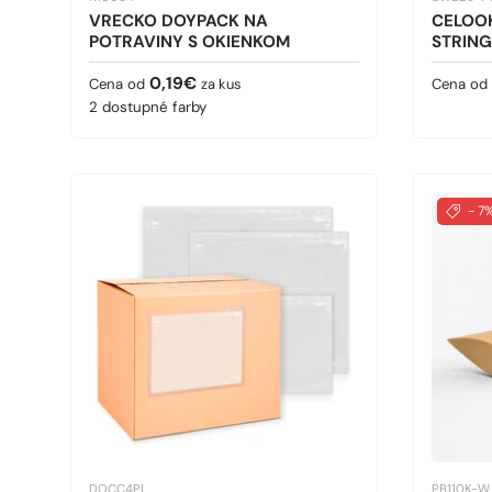
VRECKO DOYPACK NA
CELOO
POTRAVINY S OKIENKOM
STRIN
Bežná cena
Predaj
0,19€
Cena od
za kus
Cena od
2 dostupné farby
- 7
DOCC4PL
PB110K-W