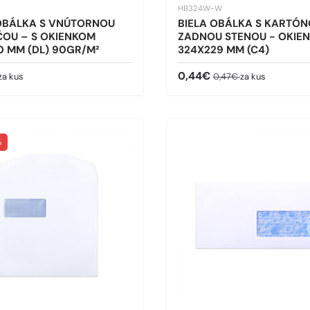
HB324W-W
 OBÁLKA S VNÚTORNOU
BIELA OBÁLKA S KARTÓ
ČOU – S OKIENKOM
ZADNOU STENOU - OKIE
0 MM (DL) 90GR/M²
324X229 MM (C4)
cena
Predajná cena
Bežná cena
0,44€
za kus
0,47€
za kus
%