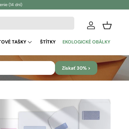
ie (14 dní)
Prihlásiť sa
Košík
TOVÉ TAŠKY
ŠTÍTKY
EKOLOGICKÉ OBÁLKY
Získať 30% >