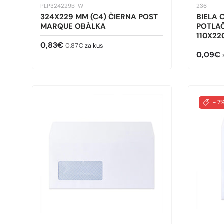
PLP324229B-W
236
324X229 MM (C4) ČIERNA POST
BIELA
MARQUE OBÁLKA
POTLA
110X22
Predajná cena
Bežná cena
0,83€
0,87€
za kus
Bežná 
0,09€
- 7