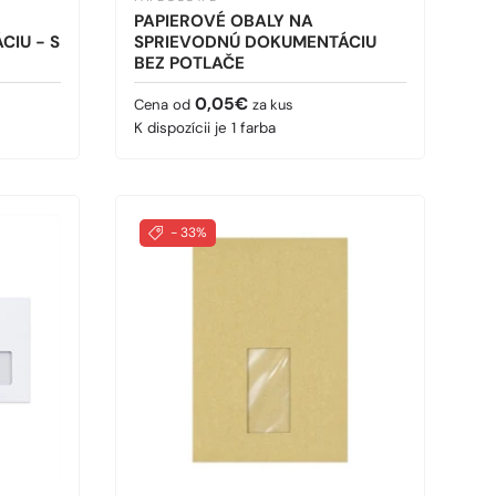
PAPIEROVÉ OBALY NA
IU - S
SPRIEVODNÚ DOKUMENTÁCIU
BEZ POTLAČE
Bežná cena
0,05€
Cena od
za kus
K dispozícii je 1 farba
- 33%