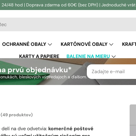
 24/48 hod | Doprava zdarma od 60€ (bez DPH) | Jednoduché vráten
vanie
adávanie
OCHRANNÉ OBALY
KARTÓNOVÉ OBALY
KRAF
KARTY A PAPIERE
BALENIE NA MIERU
na prvú objednávku*
h ponukách, bleskových výpredajoch a ďalšom.
(49 produktov)
e delí na dve odvetvia:
komerčné poštové
álky sú veľmi užitočným riešením pre