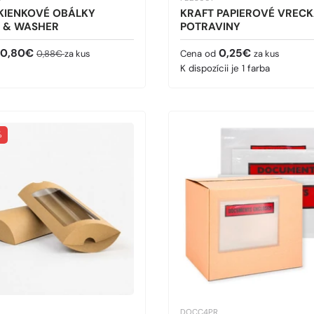
KIENKOVÉ OBÁLKY
KRAFT PAPIEROVÉ VRECK
G & WASHER
POTRAVINY
ná cena
Bežná cena
Bežná cena
0,80€
0,25€
0,88€
za kus
Cena od
za kus
K dispozícii je 1 farba
%
DOCC4PR