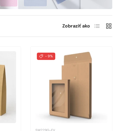
Zoznam
Sieť
Zobraziť ako
- 9%
SW229G-FV