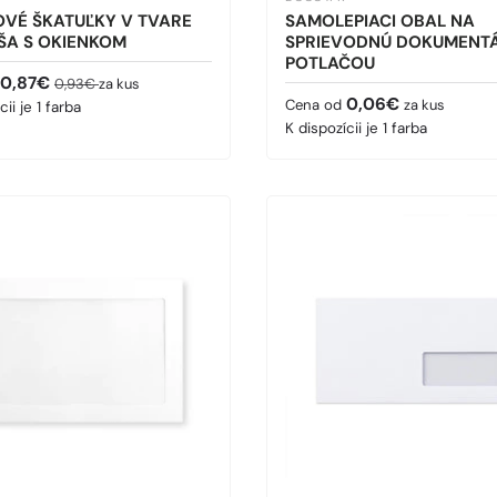
VÉ ŠKATUĽKY V TVARE
SAMOLEPIACI OBAL NA
ŠA S OKIENKOM
SPRIEVODNÚ DOKUMENTÁC
POTLAČOU
ná cena
Bežná cena
0,87€
0,93€
za kus
Bežná cena
0,06€
Cena od
za kus
cii je 1 farba
K dispozícii je 1 farba