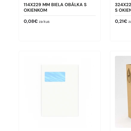
114X229 MM BIELA OBÁLKA S
324X22
OKIENKOM
S OKI
Bežná cena
Bežná 
0,08€
0,21€
za kus
z