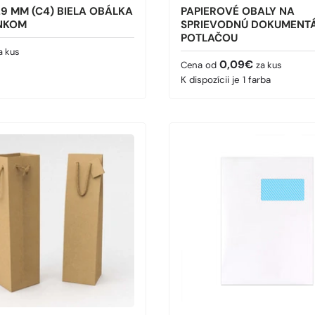
9 MM (C4) BIELA OBÁLKA
PAPIEROVÉ OBALY NA
ENKOM
SPRIEVODNÚ DOKUMENTÁ
POTLAČOU
cena
a kus
Bežná cena
0,09€
Cena od
za kus
K dispozícii je 1 farba