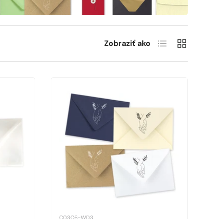
Zoznam
Sieť
Zobraziť ako
C03C6-WD3