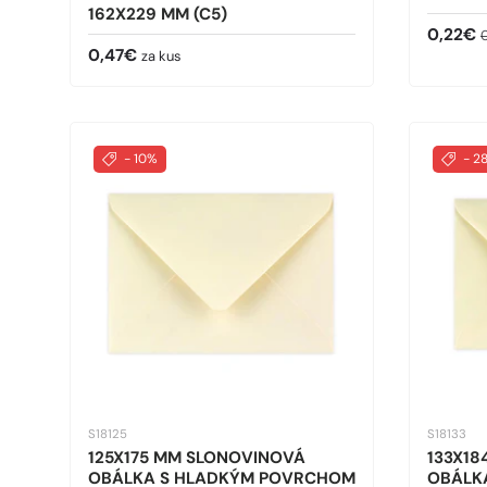
162X229 MM (C5)
Predaj
B
0,22€
Bežná cena
0,47€
za kus
- 10%
- 2
S18125
S18133
125X175 MM SLONOVINOVÁ
133X1
OBÁLKA S HLADKÝM POVRCHOM
OBÁLK