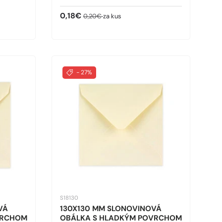
Predajná cena
Bežná cena
0,18€
0,20€
za kus
- 27%
S18130
VÁ
130X130 MM SLONOVINOVÁ
VRCHOM
OBÁLKA S HLADKÝM POVRCHOM