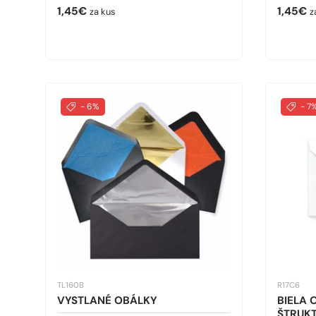
Bežná cena
Bežná 
1,45€
1,45€
za kus
z
- 6%
- 7
TL160B
R17C6
VYSTLANÉ OBÁLKY
BIELA 
ŠTRUKT