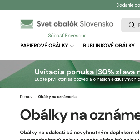
Dodanie do
Prejsť na obsah
Vyhľadá
Vyhľ
Súčasť Enveseur
PAPIEROVÉ OBÁLKY
BUBLINKOVÉ OBÁLKY
Uvítacia ponuka |
30% zľava 
Buďte prví, ktorí sa dozvedia o našich exkluzívnyc
Domov
Obálky na oznámenia
Obálky na oznáme
Obálky na udalosti sú nevyhnutným doplnkom el
na narodeninovú oslavu, svadbu alebo inú oslavu