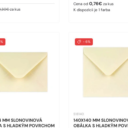
Bežná cena
0,76€
Cena od
za kus
ná cena
ežná cena
0,30€
za kus
K dispozícii je 1 farba
8%
- 6%
S18140
84 MM SLONOVINOVÁ
140X140 MM SLONOVINO
A S HLADKÝM POVRCHOM
OBÁLKA S HLADKÝM PO