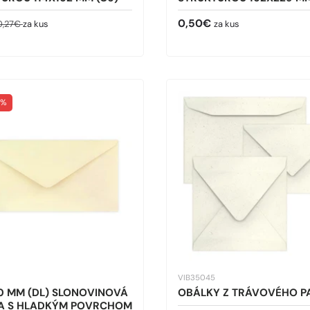
ná cena
Bežná cena
Bežná cena
0,50€
0,27€
za kus
za kus
7%
VIB35045
0 MM (DL) SLONOVINOVÁ
OBÁLKY Z TRÁVOVÉHO P
A S HLADKÝM POVRCHOM