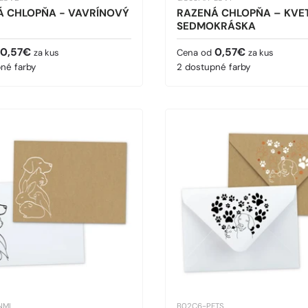
Á CHLOPŇA - VAVRÍNOVÝ
RAZENÁ CHLOPŇA – KVE
SEDMOKRÁSKA
cena
Bežná cena
0,57€
0,57€
za kus
Cena od
za kus
né farby
2 dostupné farby
NML
B02C6-PETS