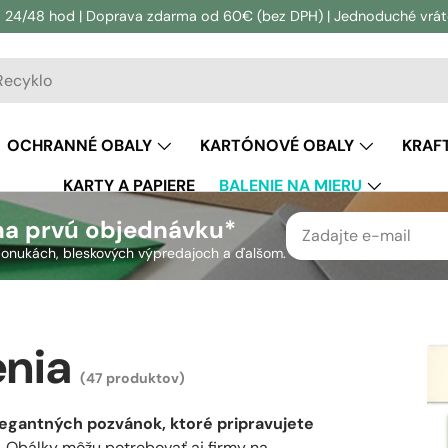
 24/48 hod | Doprava zdarma od 60€ (bez DPH) | Jednoduché vráten
vanie
adávanie
OCHRANNÉ OBALY
KARTÓNOVÉ OBALY
KRAF
KARTY A PAPIERE
BALENIE NA MIERU
na prvú objednávku*
h ponukách, bleskových výpredajoch a ďalšom.
nia
(47 produktov)
egantných pozvánok, ktoré pripravujete
.
Obálky môžu potrebovať aj firmy na