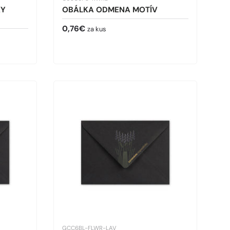
KY
OBÁLKA ODMENA MOTÍV
Bežná cena
0,76€
za kus
GCC6BL-FLWR-LAV