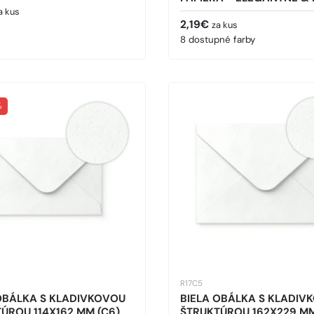
cena
a kus
Bežná cena
2,19€
za kus
8 dostupné farby
%
R17C5
OBÁLKA S KLADIVKOVOU
BIELA OBÁLKA S KLADIV
ÚROU 114X162 MM (C6)
ŠTRUKTÚROU 162X229 MM