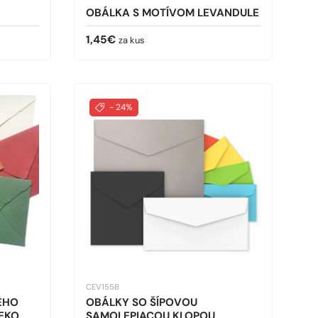
OBÁLKA S MOTÍVOM LEVANDULE
Bežná cena
1,45€
za kus
- 24%
CEV155B
ÉHO
OBÁLKY SO ŠÍPOVOU
 EKO
SAMOLEPIACOU KLOPOU