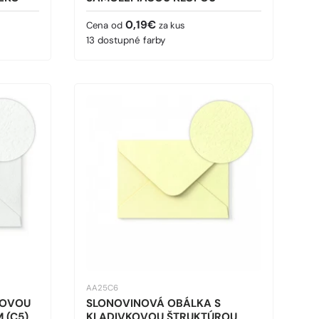
Bežná cena
0,19€
Cena od
za kus
13 dostupné farby
AA25C6
KOVOU
SLONOVINOVÁ OBÁLKA S
 (C5)
KLADIVKOVOU ŠTRUKTÚROU