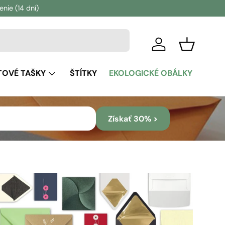
ie (14 dní)
Prihlásiť sa
Košík
TOVÉ TAŠKY
ŠTÍTKY
EKOLOGICKÉ OBÁLKY
Získať 30% >