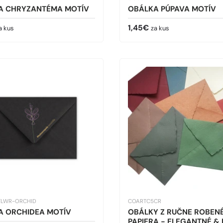
A CHRYZANTÉMA MOTÍV
OBÁLKA PÚPAVA MOTÍV
cena
Bežná cena
1,45€
a kus
za kus
FLWR-ORCHID
COARTC5CR
A ORCHIDEA MOTÍV
OBÁLKY Z RUČNE ROBEN
PAPIERA - ELEGANTNÉ &