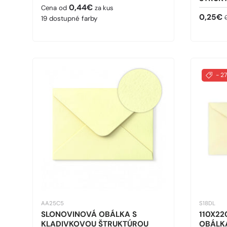
Bežná cena
0,44€
Cena od
za kus
Predaj
0,25€
19 dostupné farby
- 2
AA25C5
S18DL
SLONOVINOVÁ OBÁLKA S
110X22
KLADIVKOVOU ŠTRUKTÚROU
OBÁLK