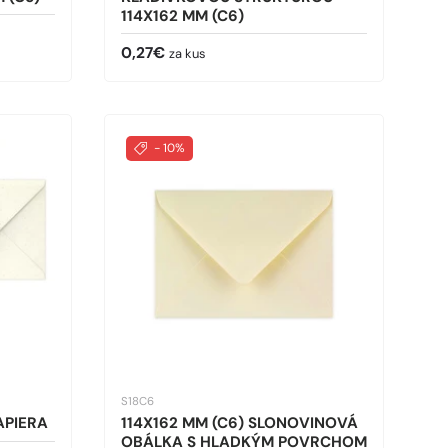
114X162 MM (C6)
Bežná cena
0,27€
za kus
- 10%
S18C6
APIERA
114X162 MM (C6) SLONOVINOVÁ
OBÁLKA S HLADKÝM POVRCHOM