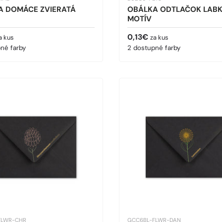
A DOMÁCE ZVIERATÁ
OBÁLKA ODTLAČOK LAB
MOTÍV
cena
Bežná cena
0,13€
a kus
za kus
né farby
2 dostupné farby
FLWR-CHR
GCC6BL-FLWR-DAN