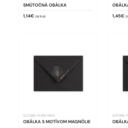
SMÚTOČNÁ OBÁLKA
OBÁLK
Bežná cena
Bežná 
1,14€
1,45€
za kus
z
GCC6BL-FLWR-MAG
GCC6BL-
OBÁLKA S MOTÍVOM MAGNÓLIE
OBÁLK