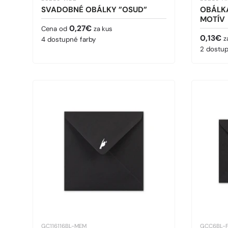
SVADOBNÉ OBÁLKY ”OSUD”
OBÁLK
MOTÍV
Bežná cena
0,27€
Cena od
za kus
Bežná 
0,13€
z
4 dostupné farby
2 dostup
GC116116BL-MEM
GCC6BL-