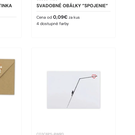
TINKA
SVADOBNÉ OBÁLKY ”SPOJENIE”
Bežná cena
0,09€
Cena od
za kus
4 dostupné farby
C03C6PS-RWRD