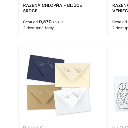
RAZENÁ CHLOPŇA - BIJÚCE
RAZEN
SRDCE
VENIEC
Bežná cena
Bežná 
0,57€
Cena od
za kus
Cena od
2 dostupné farby
2 dostup
B02C6-WD2
B02C6-A