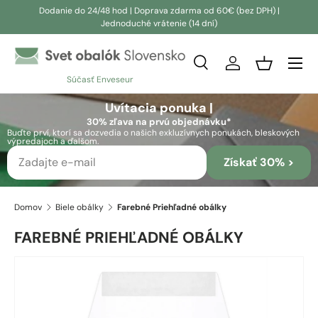
Dodanie do 24/48 hod | Doprava zdarma od 60€ (bez DPH) |
Jednoduché vrátenie (14 dní)
Prejsť na obsah
Vyhľadávanie
Prihlásiť sa
Košík
Súčasť Enveseur
Vyhľadávanie
Vyhľadávanie
Uvítacia ponuka |
30% zľava na prvú objednávku*
Buďte prví, ktorí sa dozvedia o našich exkluzívnych ponukách, bleskových
výpredajoch a ďalšom.
Získať 30% >
Domov
Biele obálky
Farebné Priehľadné obálky
FAREBNÉ PRIEHĽADNÉ OBÁLKY
Obrázok 21 je teraz k dispozícii v zobrazení galérie
Skip to product information