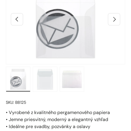
Predchádzajúci
Ďalšie
Načítanie obrázka 21 v zobrazení galérie
Načítanie obrázka 22 v zobrazení galérie
Načítanie obrázka 2 v zobra
SKU:
B8125
• Vyrobené z kvalitného pergamenového papiera
• Jemne priesvitný, moderný a elegantný vzhľad
• Ideálne pre svadby, pozvánky a oslavy