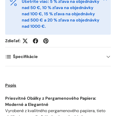
Ušetrite viac: 5 % zľava na objednávky
Postal Code
*
nad 50 €, 10 % zľava na objednávky
nad 100 €, 15 % zľava na objednávky
nad 500 € a 20 % zľava na objednávky
nad 1000 €.
Quantity
*
Zdieľať:
Comments
Špecifikácie
Popis
Priesvitné Obálky z Pergamenového Papiera:
Moderné a Elegantné
Vyrobené z kvalitného pergamenového papiera, tieto