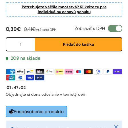
Potrebujete väčšie množstvá? Kliknite tu pre
individuálnu cenovú ponuku
Predajná cena
Bežná cena
Zobraziť s DPH
0,39€
0,41€
vrátane DPH
Množstvo
First Name
*
Pridať do košíka
209 na sklade
Last Name
*
01
:
47
:
02
Email
*
Objednajte si do
na odoslanie v ten istý deň
Phone
Prispôsobenie produktu
Zatvori