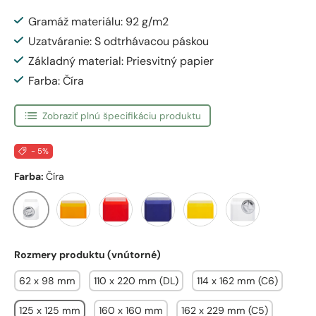
Gramáž materiálu: 92 g/m2
Uzatváranie: S odtrhávacou páskou
Základný material: Priesvitný papier
Farba: Číra
Zobraziť plnú špecifikáciu produktu
- 5%
Farba:
Číra
Číra
Oranžová
Červená
Tmavomodrá
Žltá
Biela
Rozmery produktu (vnútorné)
62 x 98 mm
110 x 220 mm (DL)
114 x 162 mm (C6)
125 x 125 mm
160 x 160 mm
162 x 229 mm (C5)