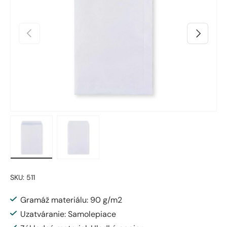
Predchádzajúci
Ďalšie
Načítanie obrázka 1 v zobrazení galérie
Načítanie obrázka 2 v zobrazení galérie
SKU:
511
Gramáž materiálu: 90 g/m2
Uzatváranie: Samolepiace