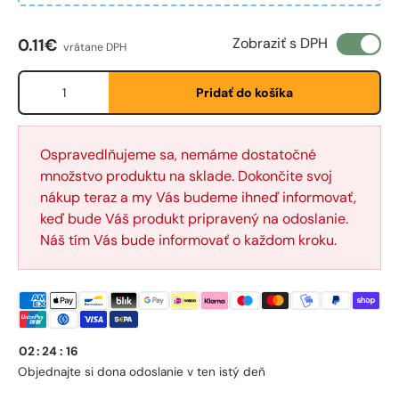
Bežná cena
Zobraziť s DPH
0.11€
vrátane DPH
Množstvo
Pridať do košíka
Fornavn
*
Ospravedlňujeme sa, nemáme dostatočné
množstvo produktu na sklade. Dokončite svoj
Etternavn
*
nákup teraz a my Vás budeme ihneď informovať,
keď bude Váš produkt pripravený na odoslanie.
Náš tím Vás bude informovať o každom kroku.
E-post
*
Telefon
02
:
24
:
16
Objednajte si do
na odoslanie v ten istý deň
Postnummer
*