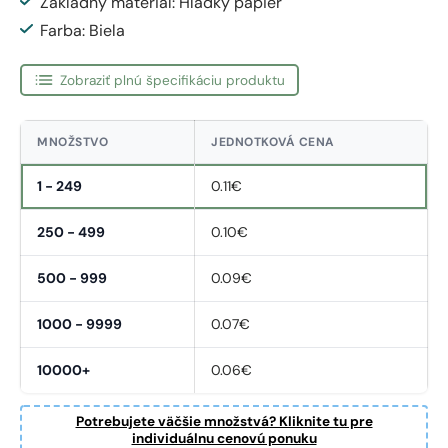
Základný material: Hladký papier
Farba: Biela
Zobraziť plnú špecifikáciu produktu
MNOŽSTVO
JEDNOTKOVÁ CENA
1 - 249
0.11€
250 - 499
0.10€
500 - 999
0.09€
1000 - 9999
0.07€
10000+
0.06€
Potrebujete väčšie množstvá? Kliknite tu pre
individuálnu cenovú ponuku