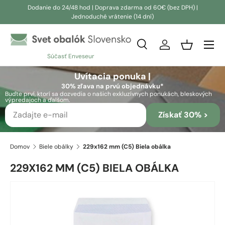
Dodanie do 24/48 hod | Doprava zdarma od 60€ (bez DPH) |
Jednoduché vrátenie (14 dní)
Prejsť na obsah
Vyhľadávanie
Prihlásiť sa
Košík
Súčasť Enveseur
Vyhľadávanie
Vyhľadávanie
Uvítacia ponuka |
30% zľava na prvú objednávku*
Buďte prví, ktorí sa dozvedia o našich exkluzívnych ponukách, bleskových
výpredajoch a ďalšom.
Získať 30% >
Domov
Biele obálky
229x162 mm (C5) Biela obálka
229X162 MM (C5) BIELA OBÁLKA
Prejsť na informácie o produkte