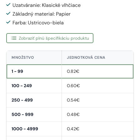
Uzatváranie: Klasické vlhčiace
Základný material: Papier
Farba: Ustricovo-biela
Zobraziť plnú špecifikáciu produktu
MNOŽSTVO
JEDNOTKOVÁ CENA
1 - 99
0.82€
100 - 249
0.60€
250 - 499
0.54€
500 - 999
0.48€
1000 - 4999
0.42€