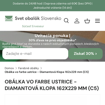
Dodanie do 24/48 hod | Doprava zdarma od 60€ (bez DPH) |
Jednoduché vrátenie (14 dní)
Prejsť na obsah
Vyhľadávanie
Prihlásiť sa
Košík
Súčasť Enveseur
Vyhľadávanie
Vyhľadávanie
Uvítacia ponuka |
30% zľava na prvú objednávku*
Buďte prví, ktorí sa dozvedia o našich exkluzívnych ponukách, bleskových
výpredajoch a ďalšom.
Získať 30% >
Domov
Farebné obálky
Obálka vo farbe ustrice - Diamantová Klopa 162x229 mm (C5)
OBÁLKA VO FARBE USTRICE -
DIAMANTOVÁ KLOPA 162X229 MM (C5)
Prejsť na informácie o produkte