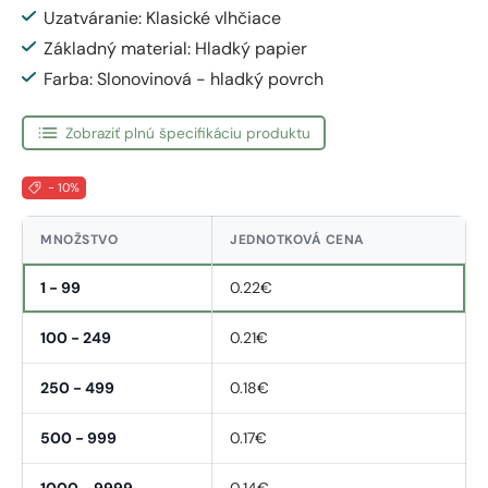
Uzatváranie: Klasické vlhčiace
Základný material: Hladký papier
Farba: Slonovinová - hladký povrch
Zobraziť plnú špecifikáciu produktu
- 10%
MNOŽSTVO
JEDNOTKOVÁ CENA
1 - 99
0.22€
100 - 249
0.21€
250 - 499
0.18€
500 - 999
0.17€