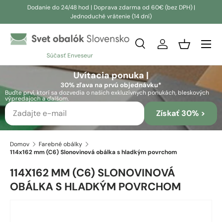
Dodanie do 24/48 hod | Doprava zdarma od 60€ (bez DPH) |
Jednoduché vrátenie (14 dní)
Prejsť na obsah
Vyhľadávanie
Prihlásiť sa
Košík
Súčasť Enveseur
Vyhľadávanie
Vyhľadávanie
Uvítacia ponuka |
30% zľava na prvú objednávku*
Buďte prví, ktorí sa dozvedia o našich exkluzívnych ponukách, bleskových
výpredajoch a ďalšom.
Získať 30% >
Domov
Farebné obálky
114x162 mm (C6) Slonovinová obálka s hladkým povrchom
114X162 MM (C6) SLONOVINOVÁ
OBÁLKA S HLADKÝM POVRCHOM
Prejsť na informácie o produkte