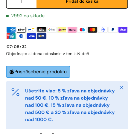
Pridať do košíka
Fornavn
*
2992 na sklade
Etternavn
*
07
:
08
:
32
Objednajte si do
na odoslanie v ten istý deň
E-post
*
Prispôsobenie produktu
Telefon
Zatvori
Ušetrite viac: 5 % zľava na objednávky
nad 50 €, 10 % zľava na objednávky
nad 100 €, 15 % zľava na objednávky
Postnummer
*
nad 500 € a 20 % zľava na objednávky
nad 1000 €.
Antall
*