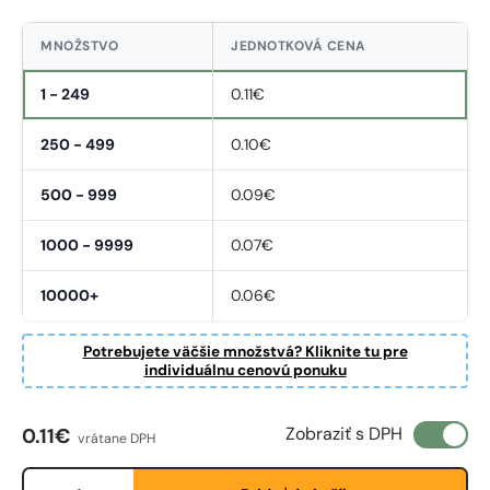
MNOŽSTVO
JEDNOTKOVÁ CENA
1 - 249
0.11€
250 - 499
0.10€
500 - 999
0.09€
1000 - 9999
0.07€
10000+
0.06€
Potrebujete väčšie množstvá? Kliknite tu pre
individuálnu cenovú ponuku
Bežná cena
Zobraziť s DPH
0.11€
vrátane DPH
Množstvo