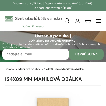
Dodanie do 24/48 hod | Doprava zdarma od 60€ (bez DPH) |
Jednoduché vrátenie (14 dní)
Prejsť na obsah
Vyhľadávanie
Prihlásiť sa
Košík
Súčasť Enveseur
Vyhľadávanie
Vyhľadávanie
Uvítacia ponuka |
30% zľava na prvú objednávku*
Buďte prví, ktorí sa dozvedia o našich exkluzívnych ponukách, bleskových
výpredajoch a ďalšom.
Získať 30% >
Domov
Manilové obálky
124x89 mm Manilová obálka
124X89 MM MANILOVÁ OBÁLKA
Prejsť na informácie o produkte